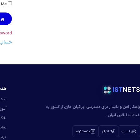
Remember Me
ور
sword?
حساب ک
خدم
IST
NETS
صفح
راهکار امن و پایدار برای دسترسی ایرانیان خارج از کشور به
آموز
خدمات آنلاین ایران.
بلاگ
تماس
واتساپ
تلگرام
اینستاگرام
دربار