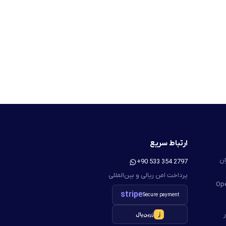
ارتباط سریع
ان
+90 533 354 2797
پرداخت امن ریالی و بین‌المللی
stripe
Secure payment
ز
زرین‌پال