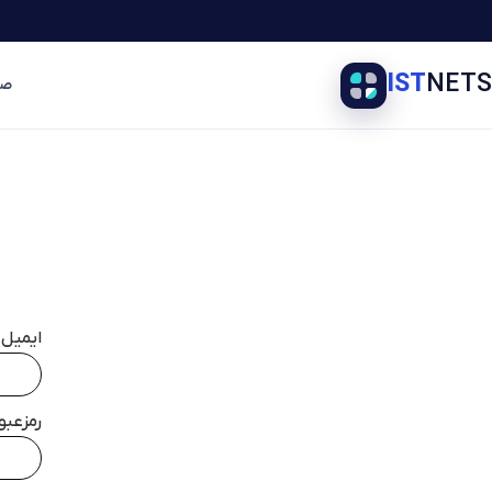
IST
NETS
صف
ایمیل
رمزعبو