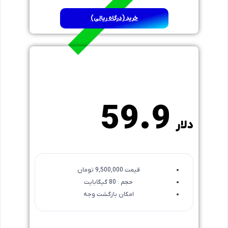
خرید (درگاه ریالی)
12 ماهه
59.9
دلار
قیمت 9,500,000 تومان
حجم : 80 گیگابایت
امکان بازگشت وجه