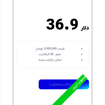
6 ماهه
36.9
دلار
قیمت 5,900,000 تومان
حجم : 45 گیگابایت
امکان بازگشت وجه
محبوب ترین
خرید (درگاه بین المللی )