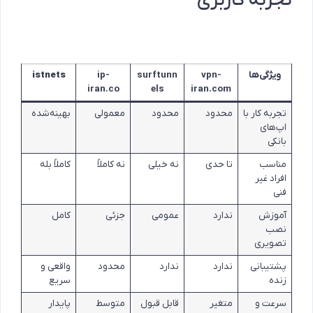
تجربه کاربری
ویژگی‌ها
vpn-
surftunn
ip-
istnets
iran.co
els
iran.com
تجربه کار با
محدود
محدود
معمولی
بهینه‌شده
اپ‌های
بانکی
مناسب
تا حدی
نه خیلی
نه کاملاً
کاملاً بله
افراد غیر
فنی
آموزش
ندارد
عمومی
جزئی
کامل
نصب
تصویری
پشتیبانی
ندارد
ندارد
محدود
واقعی و
زنده
سریع
سرعت و
متغیر
قابل قبول
متوسط
پایدار