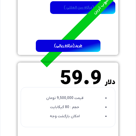
محبوب ترین
خرید (درگاه بین المللی )
خرید (درگاه ریالی)
12 ماهه
59.9
دلار
قیمت 9,500,000 تومان
حجم : 80 گیگابایت
امکان بازگشت وجه