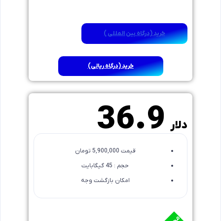
خرید (درگاه بین المللی )
خرید (درگاه ریالی)
6 ماهه
36.9
دلار
قیمت 5,900,000 تومان
حجم : 45 گیگابایت
امکان بازگشت وجه