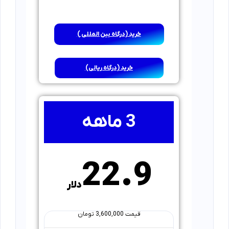
خرید (درگاه بین المللی )
خرید (درگاه ریالی)
3 ماهه
22.9
دلار
قیمت 3,600,000 تومان