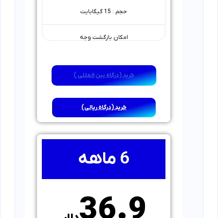
حجم : 15 گیگابایت
امکان بازگشت وجه
خرید (درگاه بین المللی )
خرید (درگاه ریالی)
6 ماهه
36.9