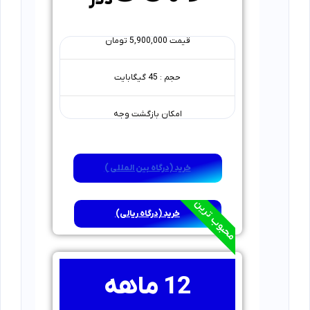
دلار
قیمت 5,900,000 تومان
حجم : 45 گیگابایت
امکان بازگشت وجه
خرید (درگاه بین المللی )
محبوب ترین
خرید (درگاه ریالی)
12 ماهه