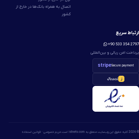
اتصال به همراه بانک‌ها در خارج از
کشور
ارتباط سریع
+90 533 354 2797
پرداخت امن ریالی و بین‌المللی
stripe
Secure payment
ز
زرین‌پال
© 2026 کلیه حقوق این وب‌سایت متعلق به istnets.com است.
حریم خصوصی · قوانین استفاده